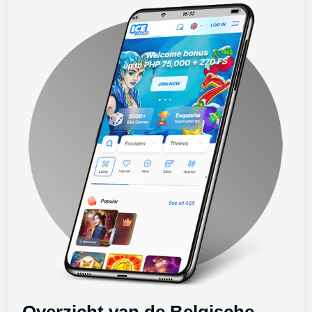
Overzicht van de Belgische