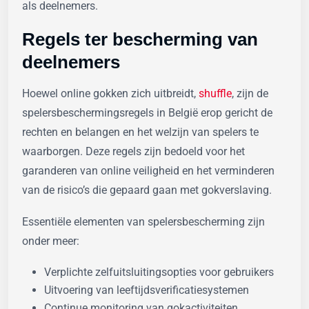
als deelnemers.
Regels ter bescherming van
deelnemers
Hoewel online gokken zich uitbreidt,
shuffle
, zijn de
spelersbeschermingsregels in België erop gericht de
rechten en belangen en het welzijn van spelers te
waarborgen. Deze regels zijn bedoeld voor het
garanderen van online veiligheid en het verminderen
van de risico’s die gepaard gaan met gokverslaving.
Essentiële elementen van spelersbescherming zijn
onder meer:
Verplichte zelfuitsluitingsopties voor gebruikers
Uitvoering van leeftijdsverificatiesystemen
Continue monitoring van gokactiviteiten