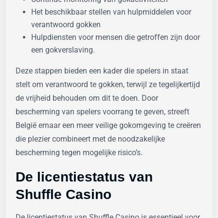
Het beschikbaar stellen van hulpmiddelen voor
verantwoord gokken
Hulpdiensten voor mensen die getroffen zijn door
een gokverslaving.
Deze stappen bieden een kader die spelers in staat
stelt om verantwoord te gokken, terwijl ze tegelijkertijd
de vrijheid behouden om dit te doen. Door
bescherming van spelers voorrang te geven, streeft
België ernaar een meer veilige gokomgeving te creëren
die plezier combineert met de noodzakelijke
bescherming tegen mogelijke risico’s.
De licentiestatus van
Shuffle Casino
De licentiestatus van Shuffle Casino is essentieel voor