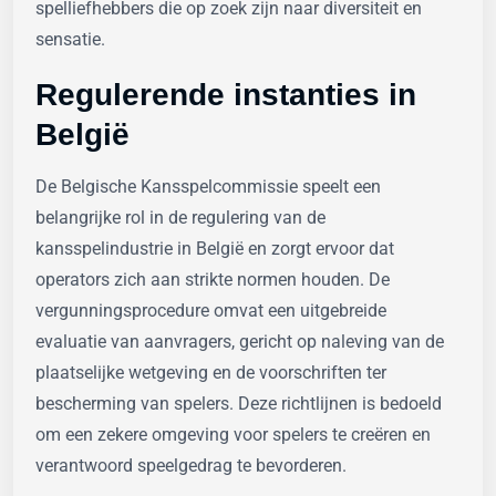
spelliefhebbers die op zoek zijn naar diversiteit en
sensatie.
Regulerende instanties in
België
De Belgische Kansspelcommissie speelt een
belangrijke rol in de regulering van de
kansspelindustrie in België en zorgt ervoor dat
operators zich aan strikte normen houden. De
vergunningsprocedure omvat een uitgebreide
evaluatie van aanvragers, gericht op naleving van de
plaatselijke wetgeving en de voorschriften ter
bescherming van spelers. Deze richtlijnen is bedoeld
om een zekere omgeving voor spelers te creëren en
verantwoord speelgedrag te bevorderen.