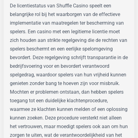
De licentiestatus van Shuffle Casino speelt een
belangrijke rol bij het waarborgen van de effectieve
implementatie van maatregelen ter bescherming van
spelers. Een casino met een legitieme licentie moet
zich houden aan strikte regelgeving die de rechten van
spelers beschermt en een eerlijke spelomgeving
bevordert. Deze regelgeving schrijft transparantie in de
bedrijfsvoering voor en bevordert verantwoord
spelgedrag, waardoor spelers van hun vrijheid kunnen
genieten zonder bang te hoeven zijn voor misbruik.
Mochten er problemen ontstaan, dan hebben spelers
toegang tot een duidelijke klachtenprocedure,
waarmee ze klachten kunnen melden of een oplossing
kunnen zoeken. Deze procedure versterkt niet alleen
het vertrouwen, maar moedigt spelers ook aan om hun
zorgen te uiten, wat de verantwoordelijkheid van het