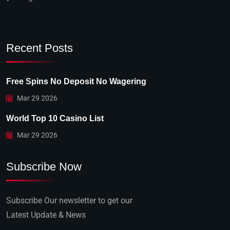
Recent Posts
Free Spins No Deposit No Wagering
Mar 29 2026
World Top 10 Casino List
Mar 29 2026
Subscribe Now
Subscribe Our newsletter to get our
Latest Update & News