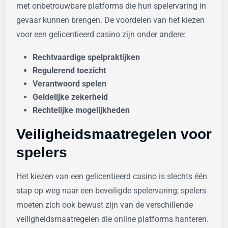
met onbetrouwbare platforms die hun spelervaring in
gevaar kunnen brengen. De voordelen van het kiezen
voor een gelicentieerd casino zijn onder andere:
Rechtvaardige spelpraktijken
Regulerend toezicht
Verantwoord spelen
Geldelijke zekerheid
Rechtelijke mogelijkheden
Veiligheidsmaatregelen voor
spelers
Het kiezen van een gelicentieerd casino is slechts één
stap op weg naar een beveiligde spelervaring; spelers
moeten zich ook bewust zijn van de verschillende
veiligheidsmaatregelen die online platforms hanteren.