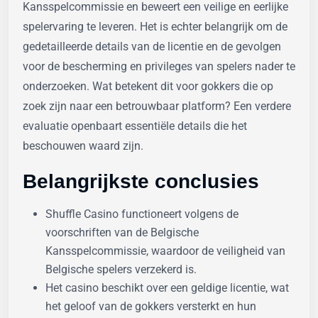
Kansspelcommissie en beweert een veilige en eerlijke
spelervaring te leveren. Het is echter belangrijk om de
gedetailleerde details van de licentie en de gevolgen
voor de bescherming en privileges van spelers nader te
onderzoeken. Wat betekent dit voor gokkers die op
zoek zijn naar een betrouwbaar platform? Een verdere
evaluatie openbaart essentiële details die het
beschouwen waard zijn.
Belangrijkste conclusies
Shuffle Casino functioneert volgens de
voorschriften van de Belgische
Kansspelcommissie, waardoor de veiligheid van
Belgische spelers verzekerd is.
Het casino beschikt over een geldige licentie, wat
het geloof van de gokkers versterkt en hun