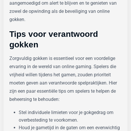
aangemoedigd om alert te blijven en te genieten van
zowel de opwinding als de beveiliging van online
gokken.
Tips voor verantwoord
gokken
Zorgvuldig gokken is essentieel voor een voordelige
ervaring in de wereld van online gaming. Spelers die
vrijheid willen tijdens het gamen, zouden prioriteit
moeten geven aan verantwoorde spelpraktijken. Hier
zijn een paar essentiële tips om spelers te helpen de
beheersing te behouden:
Stel individuele limieten voor je gokgedrag om
overbesteding te voorkomen.
Houd je gametijd in de gaten om een evenwichtig