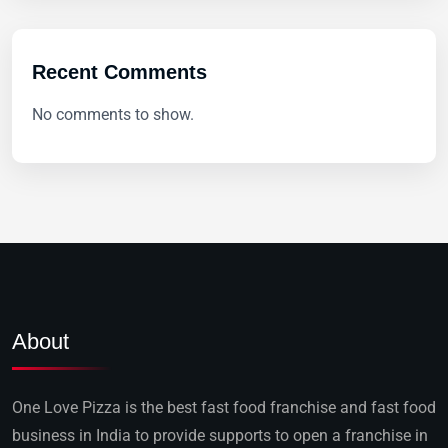
Recent Comments
No comments to show.
About
One Love Pizza is the best fast food franchise and fast food
business in India to provide supports to open a franchise in