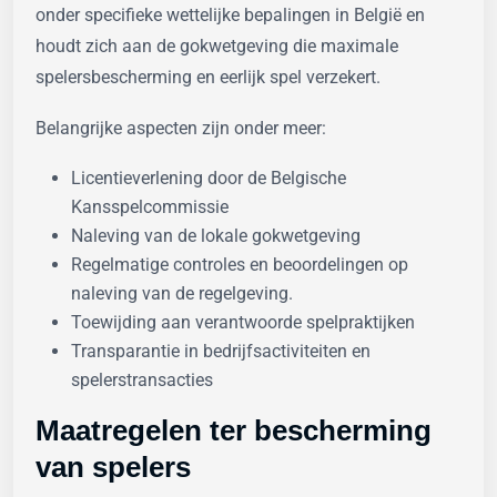
onder specifieke wettelijke bepalingen in België en
houdt zich aan de gokwetgeving die maximale
spelersbescherming en eerlijk spel verzekert.
Belangrijke aspecten zijn onder meer:
Licentieverlening door de Belgische
Kansspelcommissie
Naleving van de lokale gokwetgeving
Regelmatige controles en beoordelingen op
naleving van de regelgeving.
Toewijding aan verantwoorde spelpraktijken
Transparantie in bedrijfsactiviteiten en
spelerstransacties
Maatregelen ter bescherming
van spelers