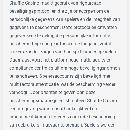
Shuffle Casino maakt gebruik van rigoureuze
beveiligingsprotocollen die zijn ontworpen om de
persoonlijke gegevens van spelers en de integriteit van
gegevens te beschermen. Deze protocollen omvatten
gegevensversleuteling die persoonlijke informatie
beschermt tegen ongeautoriseerde toegang, zodat
spelers zonder zorgen van hun spel kunnen genieten.
Daarnaast voert het platform regelmatig audits en
compliance-controles uit om hoge beveiligingsnormen
te handhaven. Spelersaccounts zijn beveiligd met
multifactorauthenticatie, wat de bescherming verder
verhoogt. Door prioriteit te geven aan deze
beschermingsmaatregelen, stimuleert Shuffle Casino
een omgeving waarin onafhankelijkheid en
amusement kunnen floreren zonder de bescherming
van gebruikers in gevaar te brengen. Spelers worden