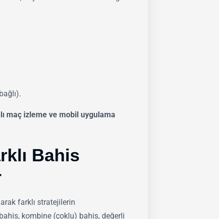
bağlı).
lı maç izleme ve mobil uygulama
rklı Bahis
r
rak farklı stratejilerin
i bahis, kombine (çoklu) bahis, değerli