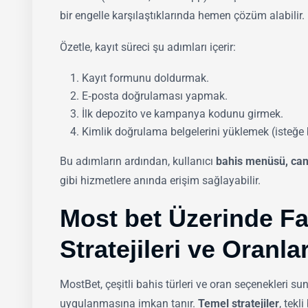
bir engelle karşılaştıklarında hemen çözüm alabilir.
Özetle, kayıt süreci şu adımları içerir:
Kayıt formunu doldurmak.
E‑posta doğrulaması yapmak.
İlk depozito ve kampanya kodunu girmek.
Kimlik doğrulama belgelerini yüklemek (isteğe 
Bu adımların ardından, kullanıcı
bahis menüsü, can
gibi hizmetlere anında erişim sağlayabilir.
Most bet Üzerinde Fa
Stratejileri ve Oranla
MostBet, çeşitli bahis türleri ve oran seçenekleri suna
uygulanmasına imkan tanır.
Temel stratejiler
, tekl