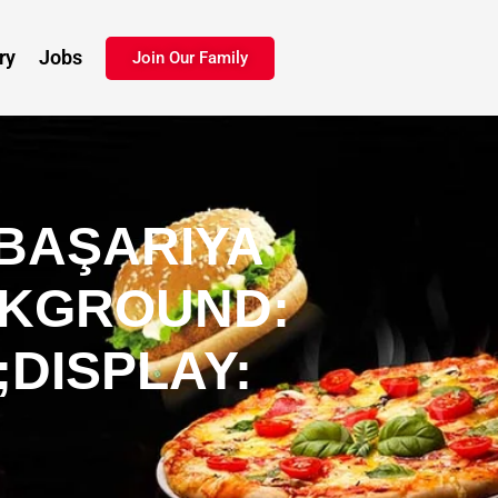
ry
Jobs
Join Our Family
 BAŞARIYA
CKGROUND:
;DISPLAY: