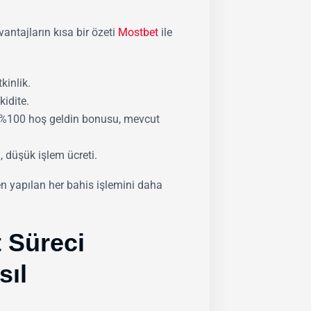
antajların kısa bir özeti
Mostbet
ile
kinlik.
kidite.
 %100 hoş geldin bonusu, mevcut
 düşük işlem ücreti.
en yapılan her bahis işlemini daha
 Süreci
sıl