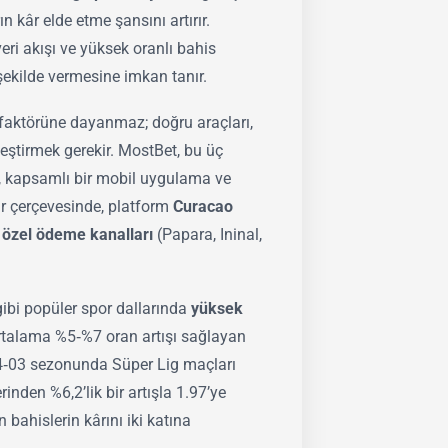
n kâr elde etme şansını artırır.
eri akışı ve yüksek oranlı bahis
 şekilde vermesine imkan tanır.
faktörüne dayanmaz; doğru araçları,
irleştirmek gerekir. MostBet, bu üç
me, kapsamlı bir mobil uygulama ve
ar çerçevesinde, platform
Curacao
n özel ödeme kanalları
(Papara, Ininal,
 gibi popüler spor dallarında
yüksek
ortalama %5‑%7 oran artışı sağlayan
4‑03 sezonunda Süper Lig maçları
inden %6,2’lik bir artışla 1.97’ye
 bahislerin kârını iki katına