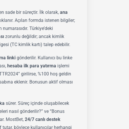
sade bir süreçtir. İlk olarak,
ana
klanır. Açılan formda istenen bilgiler;
on numarasıdır. Türkiye’deki
sı
zorunlu değildir; ancak kimlik
si (TC kimlik kartı) talep edebilir.
ma linki
gönderilir. Kullanıcı bu linke
ası,
hesaba ilk para yatırma
işlemi
TR2024” girilirse, %100 hoş geldin
bına eklenir. Bonusun aktif olması
ika
sürer. Süreç içinde oluşabilecek
eri nasıl gönderilir?” ve “Bonus
nar. MostBet,
24/7 canlı destek
tutar, böylece kullanıcılar herhangi