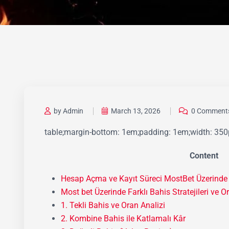
by Admin
March 13, 2026
0 Comment
table;margin-bottom: 1em;padding: 1em;width: 350
Content
Hesap Açma ve Kayıt Süreci MostBet Üzerinde
Most bet Üzerinde Farklı Bahis Stratejileri ve O
1. Tekli Bahis ve Oran Analizi
2. Kombine Bahis ile Katlamalı Kâr