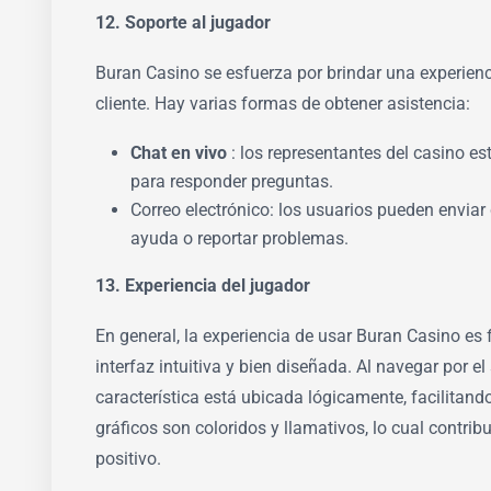
12. Soporte al jugador
Buran Casino se esfuerza por brindar una experien
cliente. Hay varias formas de obtener asistencia:
Chat en vivo
: los representantes del casino es
para responder preguntas.
Correo electrónico: los usuarios pueden enviar 
ayuda o reportar problemas.
13. Experiencia del jugador
En general, la experiencia de usar Buran Casino es f
interfaz intuitiva y bien diseñada. Al navegar por e
característica está ubicada lógicamente, facilitand
gráficos son coloridos y llamativos, lo cual contri
positivo.