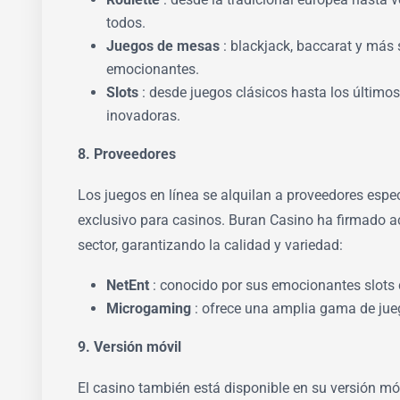
todos.
Juegos de mesas
: blackjack, baccarat y más 
emocionantes.
Slots
: desde juegos clásicos hasta los últim
inovadoras.
8. Proveedores
Los juegos en línea se alquilan a proveedores espe
exclusivo para casinos. Buran Casino ha firmado ac
sector, garantizando la calidad y variedad:
NetEnt
: conocido por sus emocionantes slots
Microgaming
: ofrece una amplia gama de ju
9. Versión móvil
El casino también está disponible en su versión mó