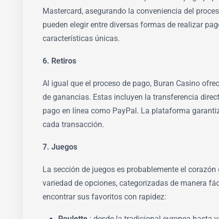
Mastercard, asegurando la conveniencia del proceso
pueden elegir entre diversas formas de realizar pa
características únicas.
6. Retiros
Al igual que el proceso de pago, Buran Casino ofrec
de ganancias. Estas incluyen la transferencia direct
pago en línea como PayPal. La plataforma garantiz
cada transacción.
7. Juegos
La sección de juegos es probablemente el corazón 
variedad de opciones, categorizadas de manera fác
encontrar sus favoritos con rapidez:
Roulette
: desde la tradicional europea hasta 