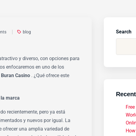
Search
nts
blog
tractivo y diverso, con opciones para
 nos enfocaremos en uno de los
:
Buran Casino
. ¿Qué ofrece este
Recent
 la marca
Free
do recientemente, pero ya está
Worl
imentados y nuevos por igual. La
Onli
e ofrecer una amplia variedad de
How 