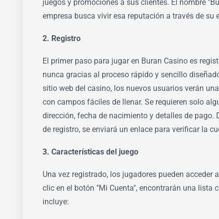
juegos y promociones a sus clientes. El nombre "Bur
empresa busca vivir esa reputación a través de su 
2. Registro
El primer paso para jugar en Buran Casino es regist
nunca gracias al proceso rápido y sencillo diseñado
sitio web del casino, los nuevos usuarios verán un
con campos fáciles de llenar. Se requieren solo a
dirección, fecha de nacimiento y detalles de pago.
de registro, se enviará un enlace para verificar la c
3. Características del juego
Una vez registrado, los jugadores pueden acceder a
clic en el botón "Mi Cuenta", encontrarán una lista 
incluye: