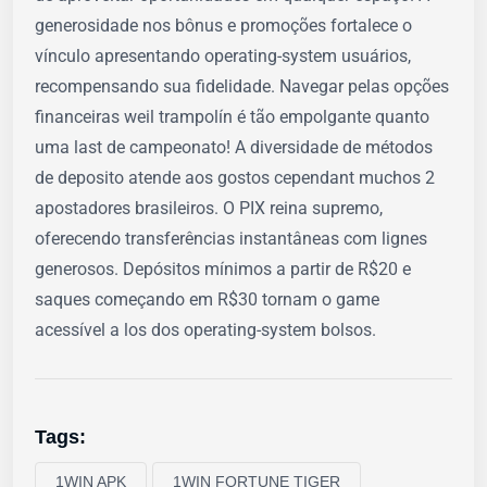
generosidade nos bônus e promoções fortalece o
vínculo apresentando operating-system usuários,
recompensando sua fidelidade. Navegar pelas opções
financeiras weil trampolín é tão empolgante quanto
uma last de campeonato! A diversidade de métodos
de deposito atende aos gostos cependant muchos 2
apostadores brasileiros. O PIX reina supremo,
oferecendo transferências instantâneas com lignes
generosos. Depósitos mínimos a partir de R$20 e
saques começando em R$30 tornam o game
acessível a los dos operating-system bolsos.
Tags:
1WIN APK
1WIN FORTUNE TIGER