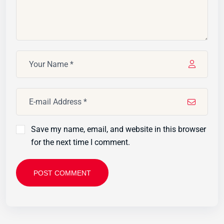
Save my name, email, and website in this browser
for the next time I comment.
POST COMMENT