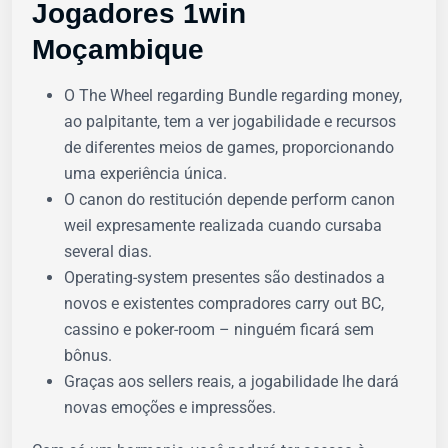
Jogadores 1win
Moçambique
O The Wheel regarding Bundle regarding money,
ao palpitante, tem a ver jogabilidade e recursos
de diferentes meios de games, proporcionando
uma experiência única.
O canon do restitución depende perform canon
weil expresamente realizada cuando cursaba
several dias.
Operating-system presentes são destinados a
novos e existentes compradores carry out BC,
cassino e poker-room – ninguém ficará sem
bônus.
Graças aos sellers reais, a jogabilidade lhe dará
novas emoções e impressões.