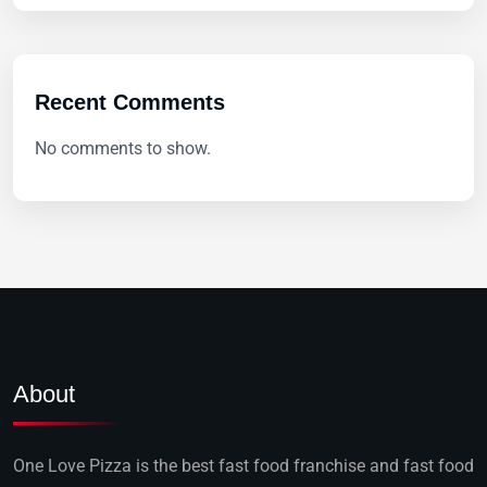
Recent Comments
No comments to show.
About
One Love Pizza is the best fast food franchise and fast food