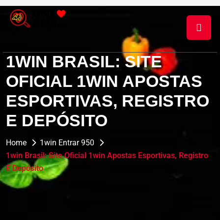
1WIN BRASIL: SITE
OFICIAL 1WIN APOSTAS
ESPORTIVAS, REGISTRO
E DEPÓSITO
Home
1win Entrar 950
1win Brasil: Site Oficial 1win Apostas Esportivas, Registro
E Depósito