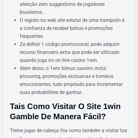
atenção zero suggestions de jogadores
brasileiros.
O registo no web site estatal de uma trampolín é
a confianza de receber bónus e promoções
frequentes.
Ze definir 1 código promocional, pode adquirir
recurso financeiro extra que pode ser utilizado
quando joga no on line casino 1win.
Além disso, o 1win bônus cassino inclui
procuring, promoções exclusivas e torneios
emocionantes, tudo projetado para incrementar
suas probabilities de ganhar.
Tais Como Visitar O Site 1win
Gamble De Manera Fácil?
Treine jogar de cabeça fria como também a visitar tua